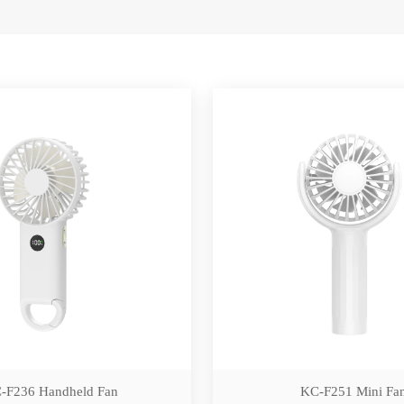
-F236 Handheld Fan
KC-F251 Mini Fa