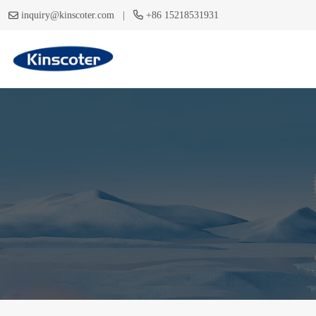
|
inquiry@kinscoter.com
+86 15218531931