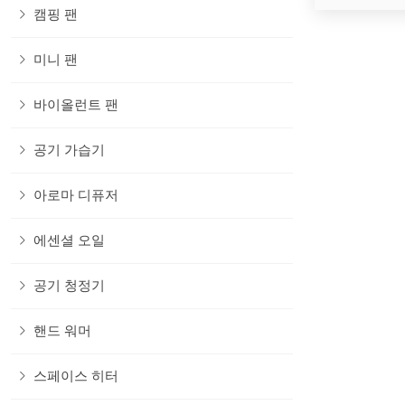
캠핑 팬
미니 팬
바이올런트 팬
공기 가습기
아로마 디퓨저
에센셜 오일
공기 청정기
핸드 워머
스페이스 히터