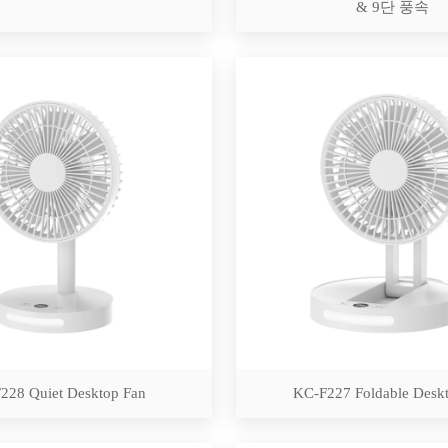
& 9단 풍속
228 Quiet Desktop Fan
KC-F227 Foldable Desk