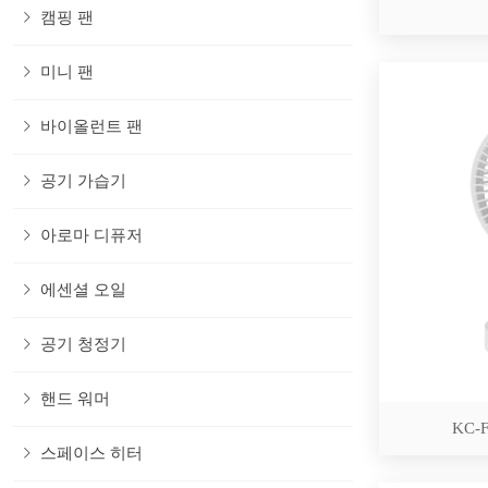
캠핑 팬
미니 팬
바이올런트 팬
공기 가습기
아로마 디퓨저
에센셜 오일
공기 청정기
핸드 워머
KC-F
스페이스 히터