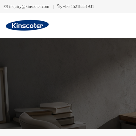
|
inquiry@kinscoter.com
+86 15218531931