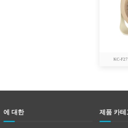
KC-F272
에 대한
제품 카테