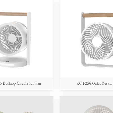
 Desktop Circulation Fan
KC-F256 Quiet Deskto