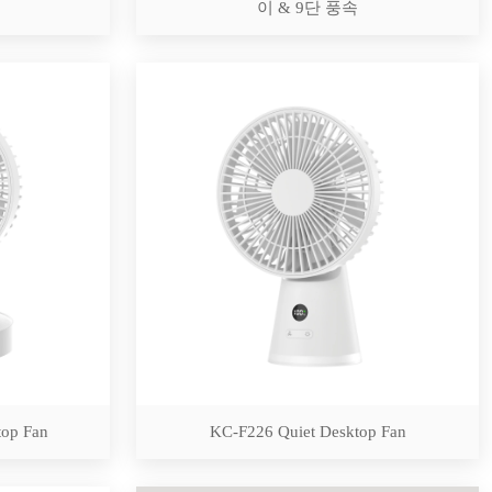
이 & 9단 풍속
top Fan
KC-F226 Quiet Desktop Fan