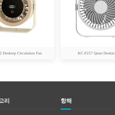
 Desktop Circulation Fan
KC-F257 Quiet Deskto
고리
항해