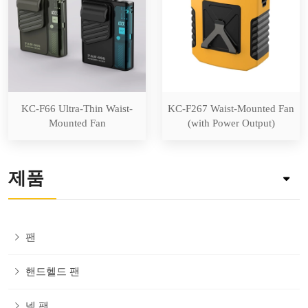
KC-F66 Ultra-Thin Waist-
KC-F267 Waist-Mounted Fan
Mounted Fan
(with Power Output)
제품
팬
핸드헬드 팬
넥 팬