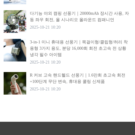
다기능 야외 캠핑 선풍기｜20000mAh 장시간 사용, 자
동 좌우 회전, 올 시나리오 올라운드 컴패니언
2025-10-21 10:20
3-in-1 미니 휴대용 선풍기｜목걸이형/클립형/허리 착
용형 3가지 용도, 분당 16,000회 회전 초고속 전 상황
냉각 필수 아이템
2025-10-21 10:20
R 커브 고속 핸드헬드 선풍기｜1.6만회 초고속 회전
+100단계 무단 변속, 휴대용 쿨링 신제품
2025-10-21 10:20