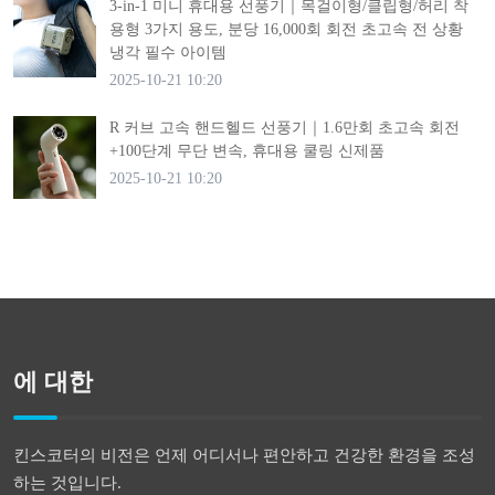
3-in-1 미니 휴대용 선풍기｜목걸이형/클립형/허리 착
용형 3가지 용도, 분당 16,000회 회전 초고속 전 상황
냉각 필수 아이템
2025-10-21 10:20
R 커브 고속 핸드헬드 선풍기｜1.6만회 초고속 회전
+100단계 무단 변속, 휴대용 쿨링 신제품
2025-10-21 10:20
에 대한
킨스코터의 비전은 언제 어디서나 편안하고 건강한 환경을 조성
하는 것입니다.