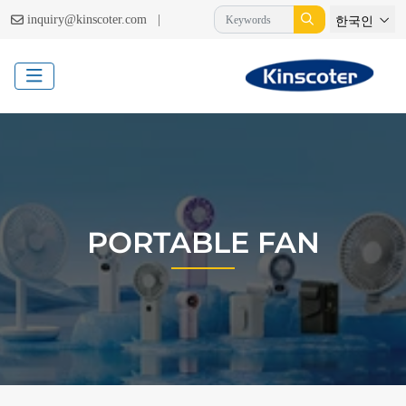
|
inquiry@kinscoter.com
한국인
PORTABLE FAN