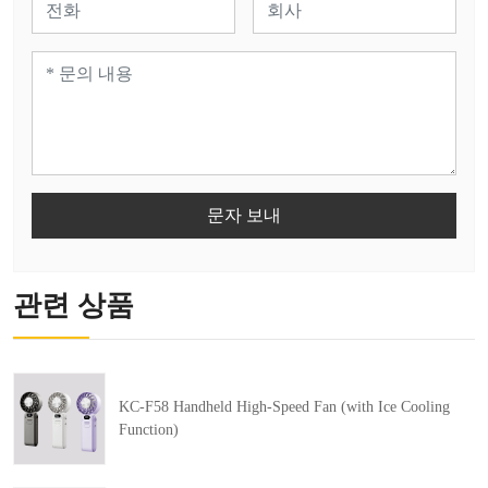
문자 보내
관련 상품
KC-F58 Handheld High-Speed Fan (with Ice Cooling
Function)