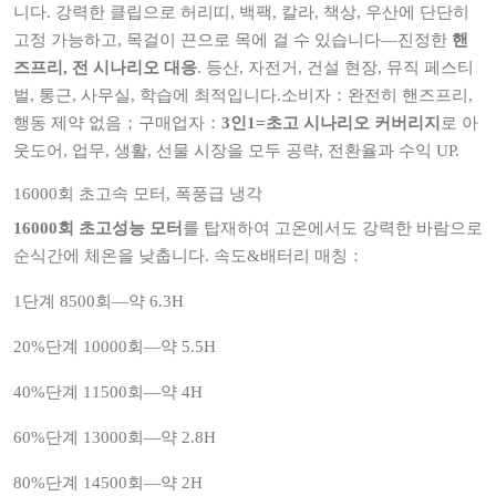
니다. 강력한 클립으로 허리띠, 백팩, 칼라, 책상, 우산에 단단히
고정 가능하고, 목걸이 끈으로 목에 걸 수 있습니다—진정한
핸
즈프리, 전 시나리오 대응
. 등산, 자전거, 건설 현장, 뮤직 페스티
벌, 통근, 사무실, 학습에 최적입니다.소비자：완전히 핸즈프리,
행동 제약 없음；구매업자：
3인1=초고 시나리오 커버리지
로 아
웃도어, 업무, 생활, 선물 시장을 모두 공략, 전환율과 수익 UP.
16000회 초고속 모터, 폭풍급 냉각
16000회 초고성능 모터
를 탑재하여 고온에서도 강력한 바람으로
순식간에 체온을 낮춥니다. 속도&배터리 매칭：
1단계 8500회—약 6.3H
20%단계 10000회—약 5.5H
40%단계 11500회—약 4H
60%단계 13000회—약 2.8H
80%단계 14500회—약 2H