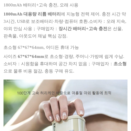
1800mAh 배터리+고속 충전, 오래 사용
1800mAh 대용량 리튬 배터리
에 지능형 전력 제어. 충전 시간 약
3시간, USB로 보조배터리·차량·컴퓨터 호환.소비자：오래 지속,
야외 안심 사용；구매업자：
장시간 배터리+고속 충전
은 선물,
판촉물, 아웃도어 채널 핵심 강점.
초소형 67*67*64mm, 어디든 휴대 가능
사이즈
67*67*64mm
로 초소형·경량, 주머니·가방에 쉽게 수납.
소비자：시원함을 휴대하며 공간 차지 없음；구매업자：
초소형
으로 물류 비용 절감, 충동 구매 유도.