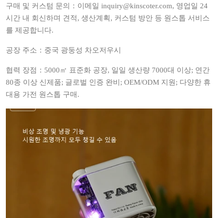
구매 및 커스텀 문의：이메일 inquiry@kinscoter.com, 영업일 24
시간 내 회신하며 견적, 생산계획, 커스텀 방안 등 원스톱 서비스
를 제공합니다.
공장 주소：중국 광둥성 차오저우시
협력 장점：5000㎡ 표준화 공장, 일일 생산량 7000대 이상; 연간
80종 이상 신제품; 글로벌 인증 완비; OEM/ODM 지원; 다양한 휴
대용 가전 원스톱 구매.