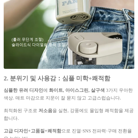
2. 분위기 및 사용감：심플 미학+쾌적함
심플한 유려 디자인
에
화이트, 아이스그린, 살구색
3가지 우아한
색상. 매트 마감으로 지문이 잘 묻지 않고 고급스럽습니다.
최적화된 구조로
저소음
을 실현, 강풍에도 몰입형 쾌적함을 제공
합니다.
고급 디자인+고품질+쾌적함
으로 진열·SNS 전파력·구매 전환율