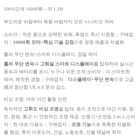
100%단계 16000회—약 1.3H
부드러운 바람부터 폭풍 바람까지 모든 시나리오 커버.
소비자：작은 몸으로 강력한 파워, 폭염도 즉시 시원함；구매업
자：
16000회 모터=핵심 기술 강점
으로 경쟁 제품과 차별화.
롤러 무단 변속+스마트 디스플레이, 정밀 제어
롤러 무단 변속
과
고화질 스마트 디스플레이
를 탑재하여 실시간
풍속과 배터리를 표시, 누구나 쉬운 조작.소비자：더 스마트한
제어, 쾌적한 경험；구매업자：
디스플레이+무단 변속
으로 고급
感과 첨단함 UP, A/S 문의 감소.
비상 조명, 야외 야간 활동 안전
독자적인
고휘도 비상 조명
을 탑재, 원키 조작으로 야간 이동, 정
전, 캠핑, 통근 시 안정적인 조명 제공. 선풍기+손전등 2-in-1.소비
자：한 대로 다용도；구매업자：
조명 기능
으로 독특한 차별화
를 형성, 특히 아웃도어, 건설, 노동보호, 선물 채널에 최적.