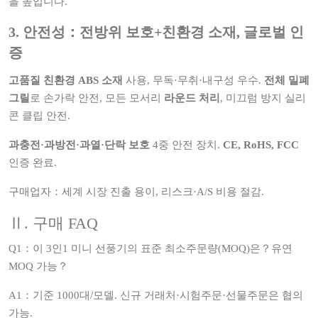
을 높입니다.
3. 안전성：전방위 보호+친환경 소재, 글로벌 인
증
고품질 친환경 ABS 소재
사용, 무독·무취·내구성 우수.
전체 밀폐
그릴
로 손가락 안전, 모든 모서리
라운드 처리
, 미끄럼 방지 실리
콘 클립 안전.
과충전·과방전·과열·단락 보호
4중 안전 장치.
CE, RoHS, FCC
인증 완료.
구매업자：세계 시장 진출 용이, 리스크·A/S 비용 절감.
Ⅱ. 구매 FAQ
Q1：이 3인1 미니 선풍기의 표준 최소주문량(MOQ)은？유연
MOQ 가능？
A1：기준 1000대/모델. 신규 거래처·시험주문·선물주문은 협의
가능.