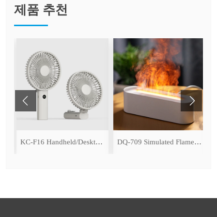
제품 추천
ser
KC-F16 Handheld/Desktop Fan
DQ-709 Simulated Flame Aromatherapy Diffuser