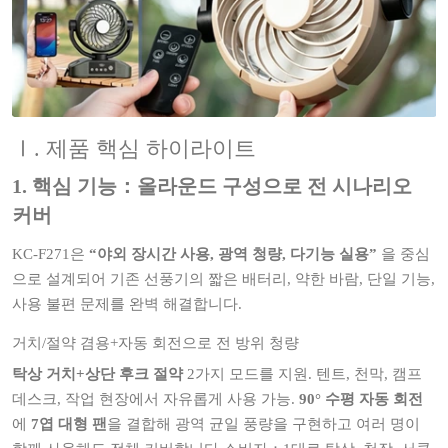
Ⅰ. 제품 핵심 하이라이트
1. 핵심 기능：올라운드 구성으로 전 시나리오
커버
KC‑F271은
“야외 장시간 사용, 광역 청량, 다기능 실용”
을 중심
으로 설계되어 기존 선풍기의 짧은 배터리, 약한 바람, 단일 기능,
사용 불편 문제를 완벽 해결합니다.
거치/절약 겸용+자동 회전으로 전 방위 청량
탁상 거치+상단 후크 절약
2가지 모드를 지원. 텐트, 천막, 캠프
데스크, 작업 현장에서 자유롭게 사용 가능.
90° 수평 자동 회전
에
7엽 대형 팬
을 결합해 광역 균일 풍량을 구현하고 여러 명이