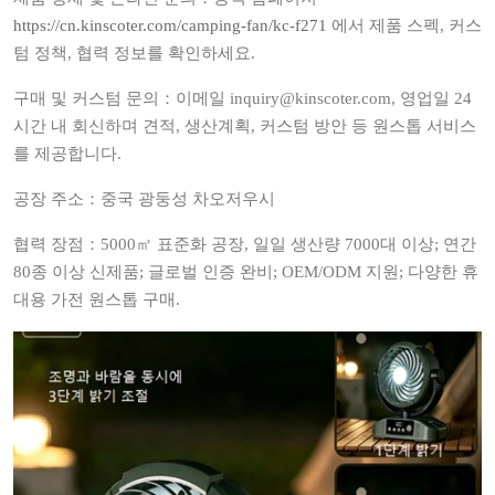
https://cn.kinscoter.com/camping-fan/kc-f271
에서 제품 스펙, 커스
텀 정책, 협력 정보를 확인하세요.
구매 및 커스텀 문의：이메일 inquiry@kinscoter.com, 영업일 24
시간 내 회신하며 견적, 생산계획, 커스텀 방안 등 원스톱 서비스
를 제공합니다.
공장 주소：중국 광둥성 차오저우시
협력 장점：5000㎡ 표준화 공장, 일일 생산량 7000대 이상; 연간
80종 이상 신제품; 글로벌 인증 완비; OEM/ODM 지원; 다양한 휴
대용 가전 원스톱 구매.