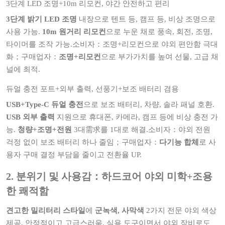
3단계 LED 조명+10m 리모컨, 야간 안전하고 편리
3단계 밝기 LED 조명
내장으로 텐트 등, 캠프 등, 비상 조명으로
사용 가능.
10m 원거리 리모컨
으로 누운 채로 풍속, 회전, 조명,
타이머를 조작 가능.소비자：조명+리모컨으로 야외 편안함 극대
화；구매업자：
조명+리모컨
으로 부가가치를 높여 선물, 고급 채
널에 최적.
듀얼 충전 포트+외부 출력, 선풍기+보조 배터리 겸용
USB+Type-C 듀얼 충전
으로 보조 배터리, 차량, 솔라 패널 호환.
USB 외부 출력
지원으로 휴대폰, 카메라, 캠프 등에 비상 충전 가
능.
청량+조명+전원
3대需求를 1대로 해결.소비자：야외 전원
걱정 없이 보조 배터리 하나 줄임；구매업자：
다기능 합체
로 사
용자 구매 결정 부담을 줄이고 전환율 UP.
2. 분위기 및 사용감：하드코어 야외 미학+조용
한 쾌적함
견고한 밀리터리 스타일
에
군녹색, 사막색
2가지 전문 야외 색상
제공, 안정적이고 고급스러움. 실용 도구이면서 야외 장비로도