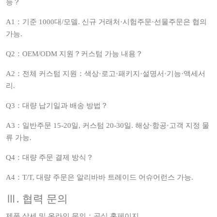
능？
A1：기준 1000대/모델. 신규 거래처·시험주문·선물주문은 협의
가능.
Q2：OEM/ODM 지원？커스텀 가능 내용？
A2：전체 커스텀 지원：색상·로고·패키지·설명서·기능·액세서
리.
Q3：대량 납기일과 배송 방법？
A3：일반주문 15‑20일, 커스텀 20‑30일. 해상·항공·고객 지정 물
류 가능.
Q4：대량 주문 결제 방식？
A4：T/T, 대량 주문은 알리바바 트레이드 어슈어런스 가능.
Ⅲ. 협력 문의
제품 상세 및 온라인 문의：공식 홈페이지