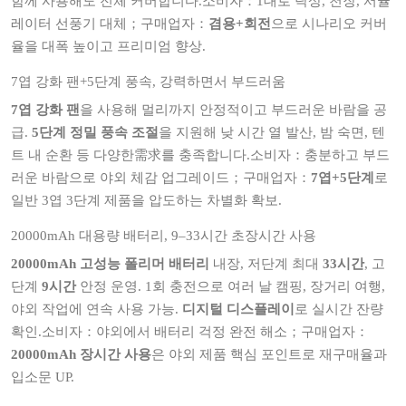
함께 사용해도 전체 커버합니다.소비자：1대로 탁상, 천장, 서큘
레이터 선풍기 대체；구매업자：
겸용+회전
으로 시나리오 커버
율을 대폭 높이고 프리미엄 향상.
7엽 강화 팬+5단계 풍속, 강력하면서 부드러움
7엽 강화 팬
을 사용해 멀리까지 안정적이고 부드러운 바람을 공
급.
5단계 정밀 풍속 조절
을 지원해 낮 시간 열 발산, 밤 숙면, 텐
트 내 순환 등 다양한需求를 충족합니다.소비자：충분하고 부드
러운 바람으로 야외 체감 업그레이드；구매업자：
7엽+5단계
로
일반 3엽 3단계 제품을 압도하는 차별화 확보.
20000mAh 대용량 배터리, 9–33시간 초장시간 사용
20000mAh 고성능 폴리머 배터리
내장, 저단계 최대
33시간
, 고
단계
9시간
안정 운영. 1회 충전으로 여러 날 캠핑, 장거리 여행,
야외 작업에 연속 사용 가능.
디지털 디스플레이
로 실시간 잔량
확인.소비자：야외에서 배터리 걱정 완전 해소；구매업자：
20000mAh 장시간 사용
은 야외 제품 핵심 포인트로 재구매율과
입소문 UP.