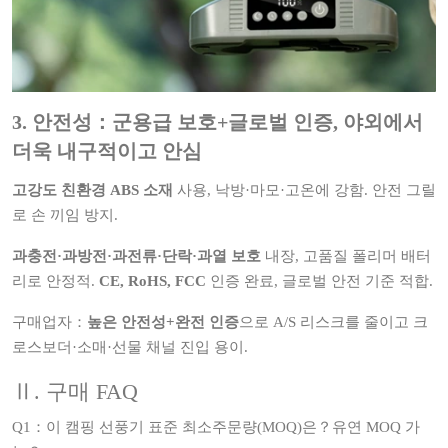
3. 안전성：군용급 보호+글로벌 인증, 야외에서
더욱 내구적이고 안심
고강도 친환경 ABS 소재
사용, 낙방·마모·고온에 강함. 안전 그릴
로 손 끼임 방지.
과충전·과방전·과전류·단락·과열 보호
내장, 고품질 폴리머 배터
리로 안정적.
CE, RoHS, FCC
인증 완료, 글로벌 안전 기준 적합.
구매업자：
높은 안전성+완전 인증
으로 A/S 리스크를 줄이고 크
로스보더·소매·선물 채널 진입 용이.
Ⅱ. 구매 FAQ
Q1：이 캠핑 선풍기 표준 최소주문량(MOQ)은？유연 MOQ 가