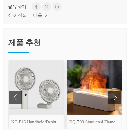
공유하기:
이전의
다음
제품 추천
ser
KC-F16 Handheld/Desktop Fan
DQ-709 Simulated Flame Aromatherapy Diffuser